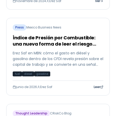
noviembre de 2024
Erez Saf
Ver
Press
Mexico Business News
Índice de Presión por Combustible:
una nueva forma de leer el riesgo
PyME
Erez Saf en MBN: cómo el gasto en diésel y
gasolina dentro de los CFDI revela presión sobre el
capital de trabajo y se convierte en una señal
temprana de riesgo crediticio para PyMEs
fuel
diesel
gasoline
mexicanas.
junio de 2026
Erez Saf
Leer
Thought Leadership
CRiskCo Blog