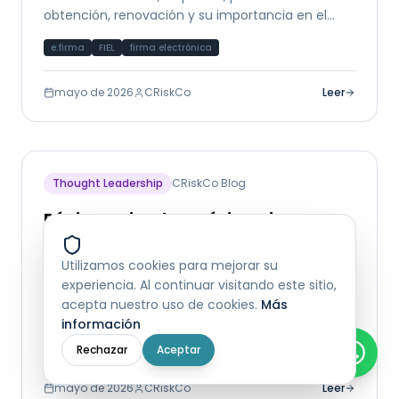
obtención, renovación y su importancia en el
ecosistema fiscal y financiero de México.
e.firma
FIEL
firma electrónica
mayo de 2026
CRiskCo
Leer
Thought Leadership
CRiskCo Blog
Régimen Fiscal en México: Tipos,
cómo elegir y cómo cambiar
Utilizamos cookies para mejorar su
Guía completa de los regímenes fiscales en
experiencia. Al continuar visitando este sitio,
México: RESICO, Actividad Empresarial, Régimen
acepta nuestro uso de cookies.
Más
General y más. Cómo elegir el correcto y su
información
impacto en el análisis crediticio.
régimen fiscal
RESICO
SAT
Rechazar
Aceptar
mayo de 2026
CRiskCo
Leer