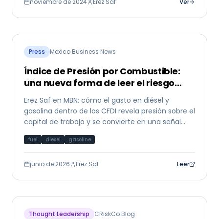
noviembre de 2024
Erez Saf
Ver
Press
Mexico Business News
Índice de Presión por Combustible:
una nueva forma de leer el riesgo
PyME
Erez Saf en MBN: cómo el gasto en diésel y
gasolina dentro de los CFDI revela presión sobre el
capital de trabajo y se convierte en una señal
temprana de riesgo crediticio para PyMEs
fuel
diesel
gasoline
mexicanas.
junio de 2026
Erez Saf
Leer
Thought Leadership
CRiskCo Blog