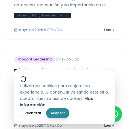
obtención, renovación y su importancia en el
ecosistema fiscal y financiero de México.
e.firma
FIEL
firma electrónica
mayo de 2026
CRiskCo
Leer
Thought Leadership
CRiskCo Blog
Régimen Fiscal en México: Tipos,
cómo elegir y cómo cambiar
Utilizamos cookies para mejorar su
Guía completa de los regímenes fiscales en
experiencia. Al continuar visitando este sitio,
México: RESICO, Actividad Empresarial, Régimen
acepta nuestro uso de cookies.
Más
General y más. Cómo elegir el correcto y su
información
impacto en el análisis crediticio.
régimen fiscal
RESICO
SAT
Rechazar
Aceptar
mayo de 2026
CRiskCo
Leer