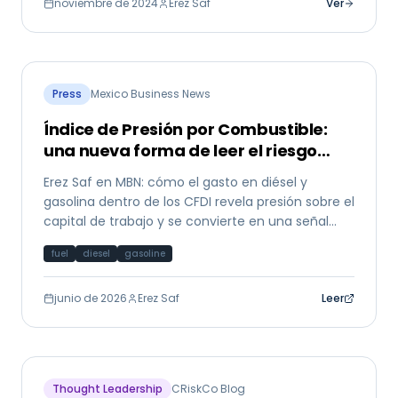
noviembre de 2024
Erez Saf
Ver
Press
Mexico Business News
Índice de Presión por Combustible:
una nueva forma de leer el riesgo
PyME
Erez Saf en MBN: cómo el gasto en diésel y
gasolina dentro de los CFDI revela presión sobre el
capital de trabajo y se convierte en una señal
temprana de riesgo crediticio para PyMEs
fuel
diesel
gasoline
mexicanas.
junio de 2026
Erez Saf
Leer
Thought Leadership
CRiskCo Blog