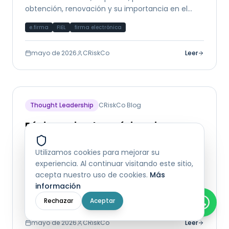
obtención, renovación y su importancia en el
ecosistema fiscal y financiero de México.
e.firma
FIEL
firma electrónica
mayo de 2026
CRiskCo
Leer
Thought Leadership
CRiskCo Blog
Régimen Fiscal en México: Tipos,
cómo elegir y cómo cambiar
Utilizamos cookies para mejorar su
Guía completa de los regímenes fiscales en
experiencia. Al continuar visitando este sitio,
México: RESICO, Actividad Empresarial, Régimen
acepta nuestro uso de cookies.
Más
General y más. Cómo elegir el correcto y su
información
impacto en el análisis crediticio.
régimen fiscal
RESICO
SAT
Rechazar
Aceptar
mayo de 2026
CRiskCo
Leer