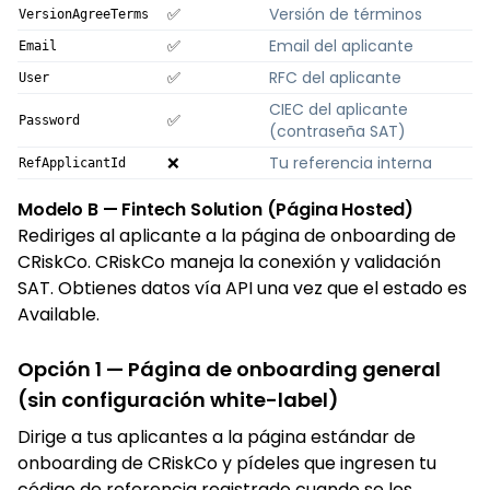
✅
Versión de términos
VersionAgreeTerms
✅
Email del aplicante
Email
✅
RFC del aplicante
User
CIEC del aplicante
✅
Password
(contraseña SAT)
❌
Tu referencia interna
RefApplicantId
Modelo B — Fintech Solution (Página Hosted)
Rediriges al aplicante a la página de onboarding de
CRiskCo. CRiskCo maneja la conexión y validación
SAT. Obtienes datos vía API una vez que el estado es
Available.
Opción 1 — Página de onboarding general
(sin configuración white-label)
Dirige a tus aplicantes a la página estándar de
onboarding de CRiskCo y pídeles que ingresen tu
código de referencia registrado cuando se les