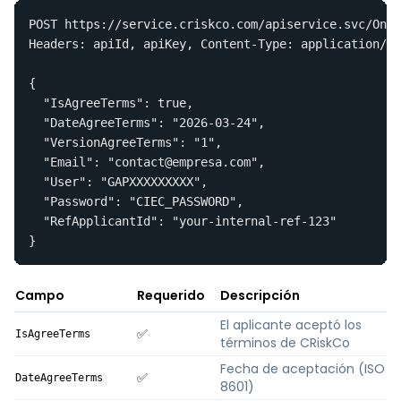
POST https://service.criskco.com/apiservice.svc/Onbo
Headers: apiId, apiKey, Content-Type: application/js
{

  "IsAgreeTerms": true,

  "DateAgreeTerms": "2026-03-24",

  "VersionAgreeTerms": "1",

  "Email": "contact@empresa.com",

  "User": "GAPXXXXXXXXX",

  "Password": "CIEC_PASSWORD",

  "RefApplicantId": "your-internal-ref-123"

}
Campo
Requerido
Descripción
El aplicante aceptó los
✅
IsAgreeTerms
términos de CRiskCo
Fecha de aceptación (ISO
✅
DateAgreeTerms
8601)