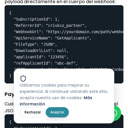
payload directamente en el cuerpo del webhook:
{

  "SubscriptionId": 1,

  "ReferrerId": "criskco_partner",

  "WebhookUrl": "https://yourdomain.com/path/webhook
  "ApiServiceName": "GetApplicants",

  "FileType": "JSON",

  "DownloadUrlList": null,

  "applicantId": "123456",

  "refApplicantId": "abc-def",

  "APIResponse": "{ "applicantId": "123456", "onboar
}
Utilizamos cookies para mejorar su
experiencia. Al continuar visitando este sitio,
Payload del Webhook — Link Descargable
acepta nuestro uso de cookies.
Más
Cuando fileResponse es true, CRiskCo almacena el
información
JSON y envía una URL de descarga en su lugar:
Rechazar
Aceptar
{
