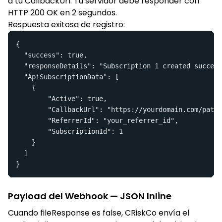
a tu CallbackUrl. Tu servidor debe responder con
HTTP 200 OK en 2 segundos.
Respuesta exitosa de registro:
{

  "success": true,

  "responseDetails": "Subscription 1 created success
  "ApiSubscriptionData": [

	{

		"Active": true,

		"CallbackUrl": "https://yourdomain.com/path/webhook",

		"ReferrerId": "your_referrer_id",

		"SubscriptionId": 1

    }

  ]

}
Payload del Webhook — JSON Inline
Cuando fileResponse es false, CRiskCo envía el