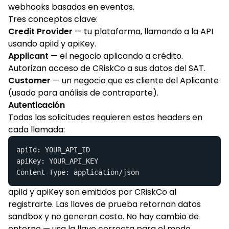
webhooks basados en eventos.
Tres conceptos clave:
Credit Provider
—
tu plataforma, llamando a la API
usando apiId y apiKey.
Applicant
—
el negocio aplicando a crédito.
Autorizan acceso de CRiskCo a sus datos del SAT.
Customer
—
un negocio que es cliente del Aplicante
(usado para análisis de contraparte).
Autenticación
Todas las solicitudes requieren estos headers en
cada llamada:
apiId: YOUR_API_ID

apiKey: YOUR_API_KEY

Content-Type: application/json
apiId y apiKey son emitidos por CRiskCo al
registrarte. Las llaves de prueba retornan datos
sandbox y no generan costo. No hay cambio de
entorno — usa la llave correcta para el modo