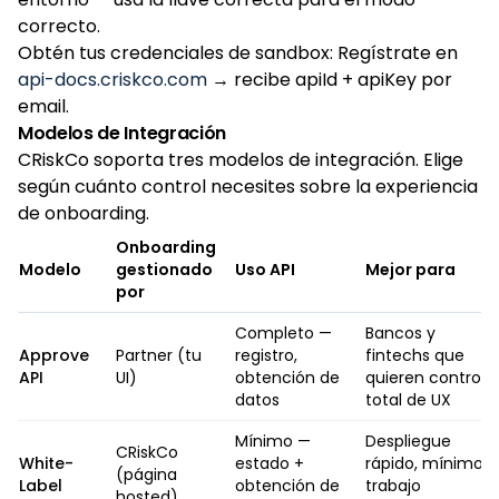
correcto.
Obtén tus credenciales de sandbox: Regístrate en
api-docs.criskco.com
→ recibe apiId + apiKey por
email.
Modelos de Integración
CRiskCo soporta tres modelos de integración. Elige
según cuánto control necesites sobre la experiencia
de onboarding.
Onboarding
Modelo
gestionado
Uso API
Mejor para
por
Completo —
Bancos y
Approve
Partner (tu
registro,
fintechs que
API
UI)
obtención de
quieren control
datos
total de UX
Mínimo —
Despliegue
CRiskCo
White-
estado +
rápido, mínimo
(página
Label
obtención de
trabajo
hosted)