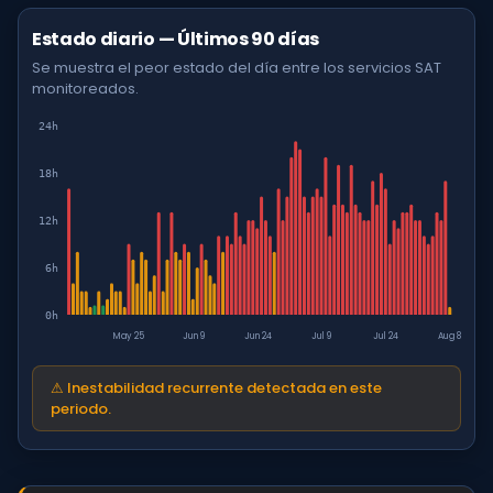
Estado diario — Últimos 90 días
Se muestra el peor estado del día entre los servicios SAT
monitoreados.
24h
18h
12h
6h
0h
May 25
Jun 9
Jun 24
Jul 9
Jul 24
Aug 8
⚠ Inestabilidad recurrente detectada en este
periodo.