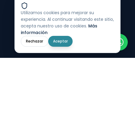
Utilizamos cookies para mejorar su
experiencia. Al continuar visitando este sitio,
acepta nuestro uso de cookies.
Más
información
Rechazar
Aceptar
Inteligencia de riesgo y cumplimiento para México.
Conectamos datos regulatorios de múltiples fuentes
para decisiones empresariales confiables.
+52 55 6428 4571
WhatsApp
contacto@criskco.com
PLATAFORMA