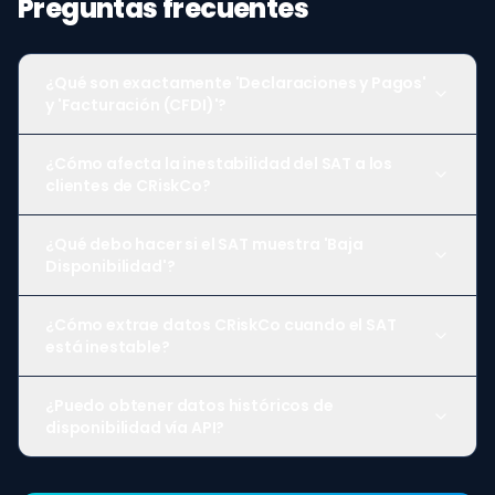
Preguntas frecuentes
¿Qué son exactamente 'Declaraciones y Pagos'
y 'Facturación (CFDI)'?
¿Cómo afecta la inestabilidad del SAT a los
clientes de CRiskCo?
¿Qué debo hacer si el SAT muestra 'Baja
Disponibilidad'?
¿Cómo extrae datos CRiskCo cuando el SAT
está inestable?
¿Puedo obtener datos históricos de
disponibilidad vía API?