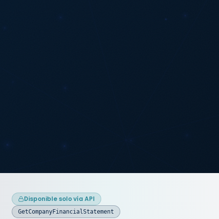
Disponible solo vía API
GetCompanyFinancialStatement