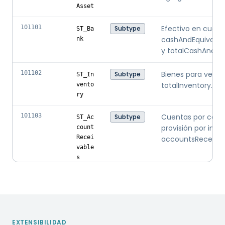
Asset
101101
Efectivo en cuent
Subtype
ST_Ba
cashAndEquivale
nk
y totalCashAndMar
101102
Bienes para venta
Subtype
ST_In
totalInventory.
vento
ry
101103
Cuentas por cobr
Subtype
ST_Ac
provisión por inco
count
Recei
accountsReceivab
vable
s
101104
Valores negociabl
Subtype
ST_In
instrumentos líqu
vestm
entsI
totalCashAndMarke
nSecu
ritie
EXTENSIBILIDAD