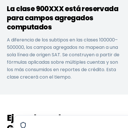
s
La clase 900XXX está reservada
101105
Saldos a favor de
para campos agregados
Subtype
ST_Ta
acreditable, crédit
xesIn
computados
Favor
A diferencia de los subtipos en las clases 100000–
101106
Gastos pagados p
Subtype
ST_Ad
anticipos a prove
vance
500000, los campos agregados no mapean a una
Payme
prepaidExpenses.
sola línea de origen SAT. Se construyen a partir de
nts
fórmulas aplicadas sobre múltiples cuentas y son
los más consumidos en reportes de crédito. Esta
101107
Efectivo restringi
Subtype
ST_Ca
específico de cor
clase crecerá con el tiempo.
shRes
trict
totalRestrictedCa
ed
101108
Activos clasific
Subtype
ST_Cu
para la venta con
rrent
Asset
en 12 meses.
Ejemplo real:
ForSa
le