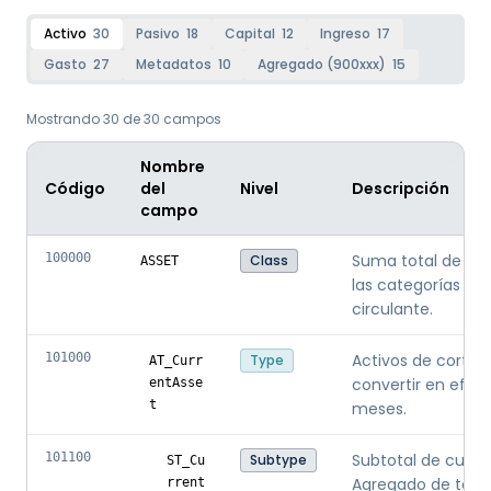
Activo
30
Pasivo
18
Capital
12
Ingreso
17
Gasto
27
Metadatos
10
Agregado (900xxx)
15
Mostrando 30 de 30 campos
Nombre
Código
del
Nivel
Descripción
campo
100000
Suma total de cu
Class
ASSET
las categorías de 
circulante.
101000
Activos de corto 
Type
AT_Curr
convertir en efec
entAsse
t
meses.
101100
Subtotal de cuent
Subtype
ST_Cu
Agregado de todo
rrent