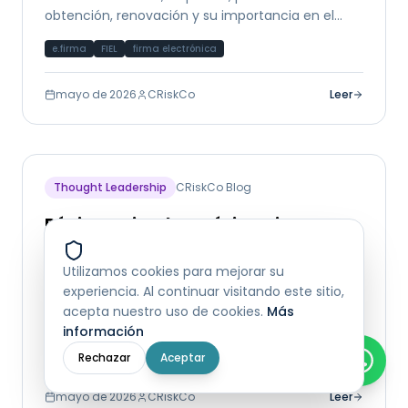
obtención, renovación y su importancia en el
ecosistema fiscal y financiero de México.
e.firma
FIEL
firma electrónica
mayo de 2026
CRiskCo
Leer
Thought Leadership
CRiskCo Blog
Régimen Fiscal en México: Tipos,
cómo elegir y cómo cambiar
Utilizamos cookies para mejorar su
Guía completa de los regímenes fiscales en
experiencia. Al continuar visitando este sitio,
México: RESICO, Actividad Empresarial, Régimen
acepta nuestro uso de cookies.
Más
General y más. Cómo elegir el correcto y su
información
impacto en el análisis crediticio.
régimen fiscal
RESICO
SAT
Rechazar
Aceptar
mayo de 2026
CRiskCo
Leer