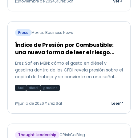
noviembre de 2024
Erez Saf
Ver
Press
Mexico Business News
Índice de Presión por Combustible:
una nueva forma de leer el riesgo
PyME
Erez Saf en MBN: cómo el gasto en diésel y
gasolina dentro de los CFDI revela presión sobre el
capital de trabajo y se convierte en una señal
temprana de riesgo crediticio para PyMEs
fuel
diesel
gasoline
mexicanas.
junio de 2026
Erez Saf
Leer
Thought Leadership
CRiskCo Blog